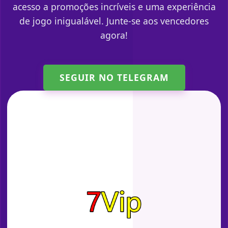
acesso a promoções incríveis e uma experiência
de jogo inigualável. Junte-se aos vencedores
agora!
SEGUIR NO TELEGRAM