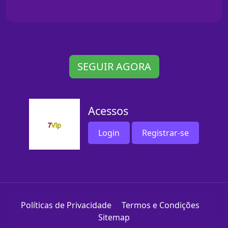
SEGUIR AGORA
Acessos
Login
Registrar-se
Políticas de Privacidade
Termos e Condições
Sitemap