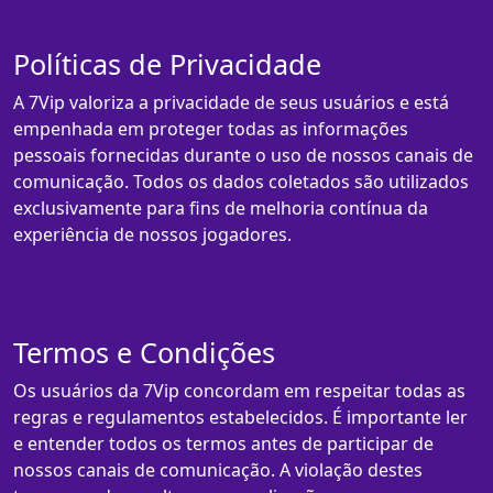
Políticas de Privacidade
A 7Vip valoriza a privacidade de seus usuários e está
empenhada em proteger todas as informações
pessoais fornecidas durante o uso de nossos canais de
comunicação. Todos os dados coletados são utilizados
exclusivamente para fins de melhoria contínua da
experiência de nossos jogadores.
Termos e Condições
Os usuários da 7Vip concordam em respeitar todas as
regras e regulamentos estabelecidos. É importante ler
e entender todos os termos antes de participar de
nossos canais de comunicação. A violação destes