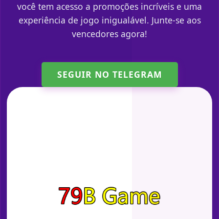
você tem acesso a promoções incríveis e uma
experiência de jogo inigualável. Junte-se aos
vencedores agora!
SEGUIR NO TELEGRAM