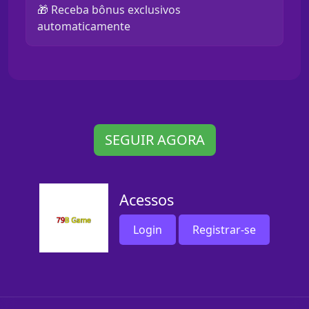
🎁 Receba bônus exclusivos
automaticamente
SEGUIR AGORA
Acessos
Login
Registrar-se