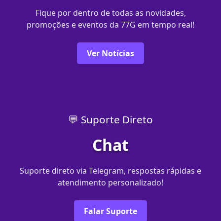
Fique por dentro de todas as novidades,
promoções e eventos da 77G em tempo real!
Ver Notícias
💬 Suporte Direto
Chat
Suporte direto via Telegram, respostas rápidas e
atendimento personalizado!
Falar Suporte