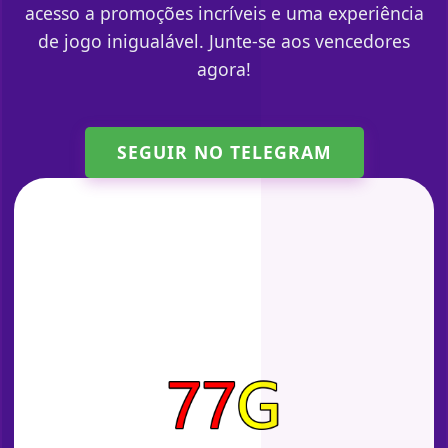
acesso a promoções incríveis e uma experiência
de jogo inigualável. Junte-se aos vencedores
agora!
SEGUIR NO TELEGRAM