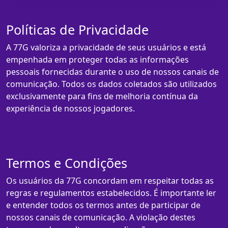
Políticas de Privacidade
A 77G valoriza a privacidade de seus usuários e está
empenhada em proteger todas as informações
pessoais fornecidas durante o uso de nossos canais de
comunicação. Todos os dados coletados são utilizados
exclusivamente para fins de melhoria contínua da
experiência de nossos jogadores.
Termos e Condições
Os usuários da 77G concordam em respeitar todas as
regras e regulamentos estabelecidos. É importante ler
e entender todos os termos antes de participar de
nossos canais de comunicação. A violação destes