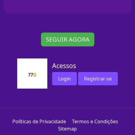
SEGUIR AGORA
Acessos
Login
Registrar-se
Políticas de Privacidade
Termos e Condições
Sitemap