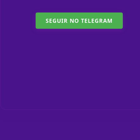
SEGUIR NO TELEGRAM