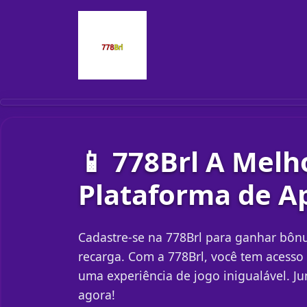
📱 778Brl A Melh
Plataforma de A
Cadastre-se na 778Brl para ganhar bôn
recarga. Com a 778Brl, você tem acesso 
uma experiência de jogo inigualável. J
agora!