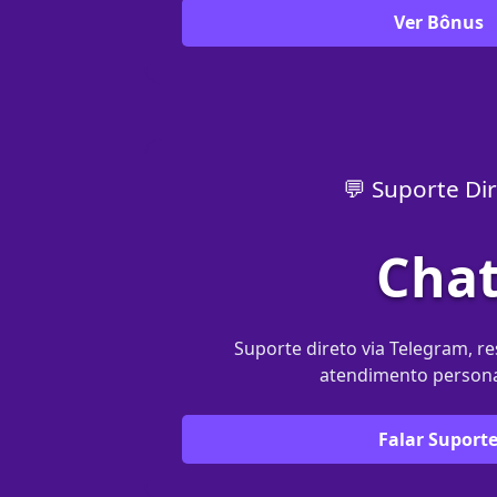
Ver Bônus
💬 Suporte Di
Cha
Suporte direto via Telegram, r
atendimento persona
Falar Suport