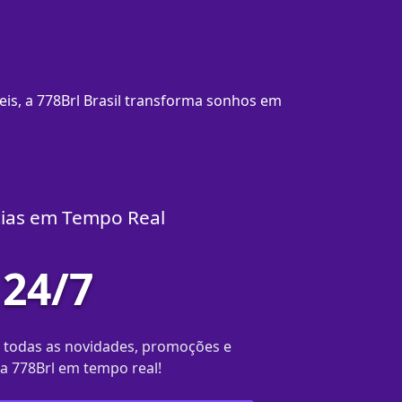
veis, a 778Brl Brasil transforma sonhos em
cias em Tempo Real
24/7
e todas as novidades, promoções e
a 778Brl em tempo real!