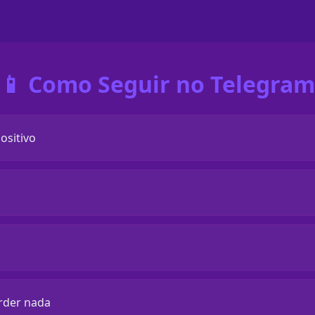
📱 Como Seguir no Telegram
ositivo
erder nada