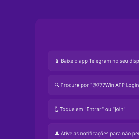
📱 Baixe o app Telegram no seu disp
🔍 Procure por "@777Win APP LoginO
👆 Toque em "Entrar" ou "Join"
🔔 Ative as notificações para não p