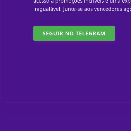
acesso a promoções incríveis e uma exp
inigualável. Junte-se aos vencedores ag
SEGUIR NO TELEGRAM