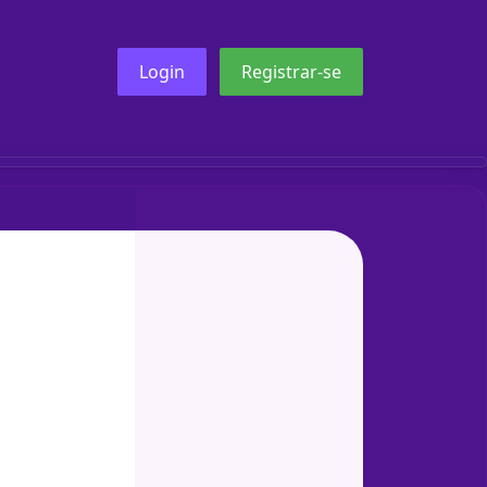
Login
Registrar-se