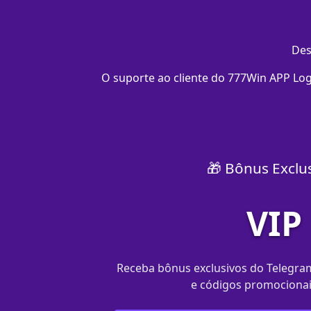
Des
O suporte ao cliente do 777Win APP Logi
🎁 Bônus Exclu
VIP
Receba bônus exclusivos do Telegra
e códigos promocionai