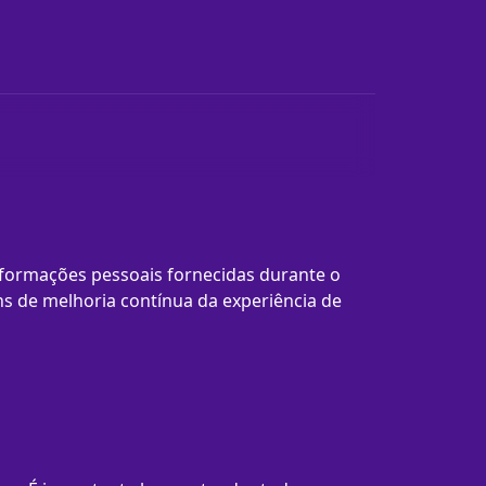
nformações pessoais fornecidas durante o
ns de melhoria contínua da experiência de