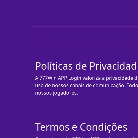
Políticas de Privacida
A 777Win APP Login valoriza a privacidade 
uso de nossos canais de comunicação. Todos
nossos jogadores.
Termos e Condições