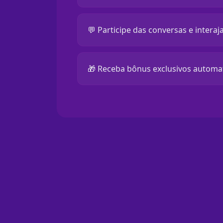
💬 Participe das conversas e interaj
🎁 Receba bônus exclusivos autom