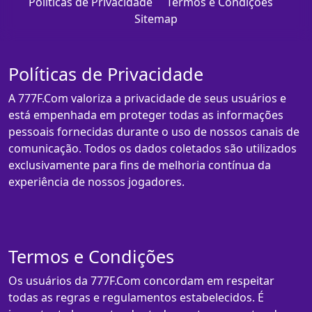
Políticas de Privacidade
Termos e Condições
Sitemap
Políticas de Privacidade
A 777F.Com valoriza a privacidade de seus usuários e
está empenhada em proteger todas as informações
pessoais fornecidas durante o uso de nossos canais de
comunicação. Todos os dados coletados são utilizados
exclusivamente para fins de melhoria contínua da
experiência de nossos jogadores.
Termos e Condições
Os usuários da 777F.Com concordam em respeitar
todas as regras e regulamentos estabelecidos. É