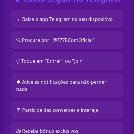
📱 Baixe o app Telegram no seu dispositivo
🔍 Procure por "@777F.ComOficial"
👆 Toque em "Entrar" ou "Join"
🔔 Ative as notificações para não perder
nada
💬 Participe das conversas e interaja
🎁 Receba bônus exclusivos