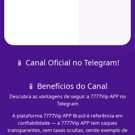
📱 Canal Oficial no Telegram!
📱 Benefícios do Canal
Descubra as vantagens de seguir a 7777Vip APP no
Telegram
A plataforma 7777Vip APP Brasil é referência em
confiabilidade — a 7777Vip APP tem saques
transparentes, sem taxas ocultas, sendo exemplo de