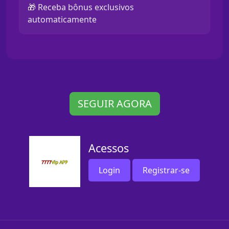
🎁 Receba bônus exclusivos
automaticamente
SEGUIR AGORA
Acessos
Login
Registrar-se