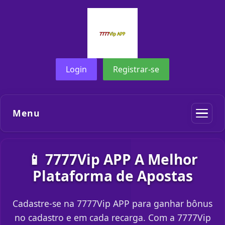
Login
Registrar-se
Menu
📱 7777Vip APP A Melhor
Plataforma de Apostas
Cadastre-se na 7777Vip APP para ganhar bônus
no cadastro e em cada recarga. Com a 7777Vip