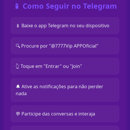
📱 Como Seguir no Telegram
📱 Baixe o app Telegram no seu dispositivo
🔍 Procure por "@7777Vip APPOficial"
👆 Toque em "Entrar" ou "Join"
🔔 Ative as notificações para não perder
nada
💬 Participe das conversas e interaja