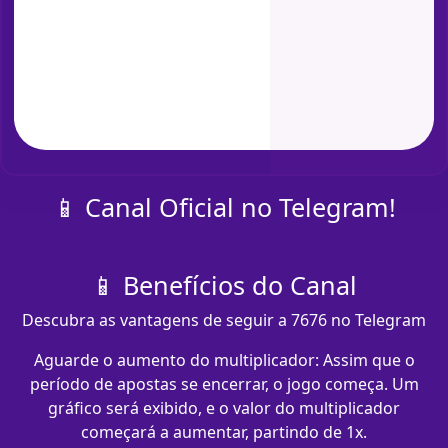
📱 Canal Oficial no Telegram!
📱 Benefícios do Canal
Descubra as vantagens de seguir a 7676 no Telegram
Aguarde o aumento do multiplicador: Assim que o
período de apostas se encerrar, o jogo começa. Um
gráfico será exibido, e o valor do multiplicador
começará a aumentar, partindo de 1x.