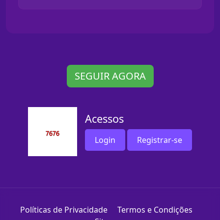
SEGUIR AGORA
Acessos
Login
Registrar-se
Políticas de Privacidade
Termos e Condições