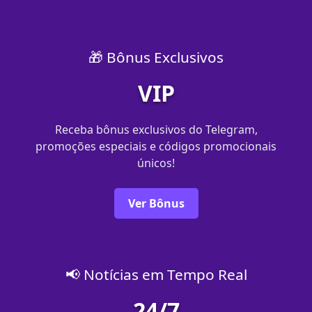
🎁 Bônus Exclusivos
VIP
Receba bônus exclusivos do Telegram,
promoções especiais e códigos promocionais
únicos!
Ver Bônus
📢 Notícias em Tempo Real
24/7