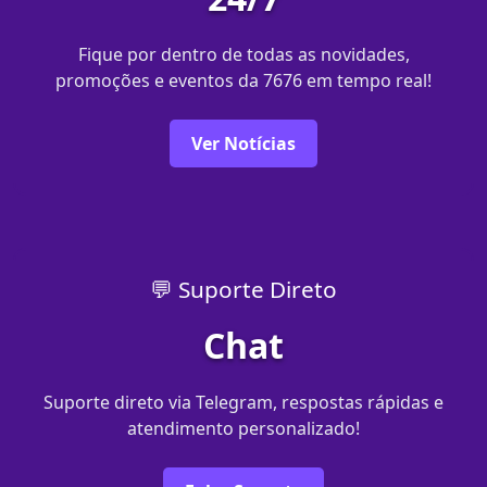
Fique por dentro de todas as novidades,
promoções e eventos da 7676 em tempo real!
Ver Notícias
💬 Suporte Direto
Chat
Suporte direto via Telegram, respostas rápidas e
atendimento personalizado!