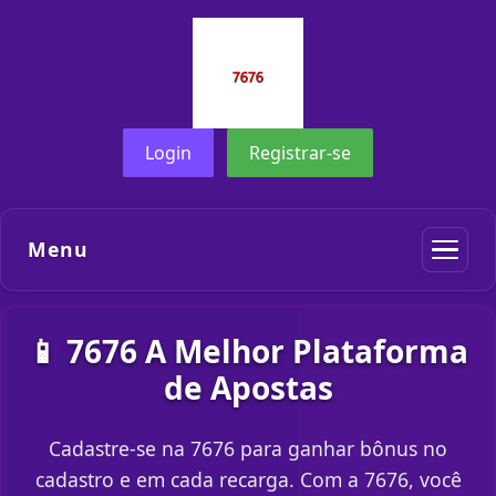
Login
Registrar-se
Menu
📱 7676 A Melhor Plataforma
de Apostas
Cadastre-se na 7676 para ganhar bônus no
cadastro e em cada recarga. Com a 7676, você