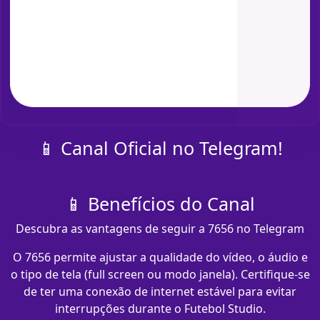
📱 Canal Oficial no Telegram!
📱 Benefícios do Canal
Descubra as vantagens de seguir a 7656 no Telegram
O 7656 permite ajustar a qualidade do vídeo, o áudio e
o tipo de tela (full screen ou modo janela). Certifique-se
de ter uma conexão de internet estável para evitar
interrupções durante o Futebol Studio.