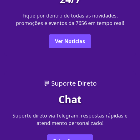
Fique por dentro de todas as novidades,
promoções e eventos da 7656 em tempo real!
Ver Notícias
💬 Suporte Direto
Chat
Suporte direto via Telegram, respostas rápidas e
atendimento personalizado!