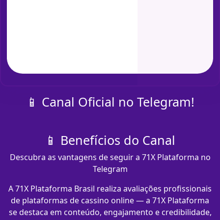
📱 Canal Oficial no Telegram!
📱 Benefícios do Canal
Descubra as vantagens de seguir a 71X Plataforma no
Telegram
A 71X Plataforma Brasil realiza avaliações profissionais
de plataformas de cassino online — a 71X Plataforma
se destaca em conteúdo, engajamento e credibilidade,