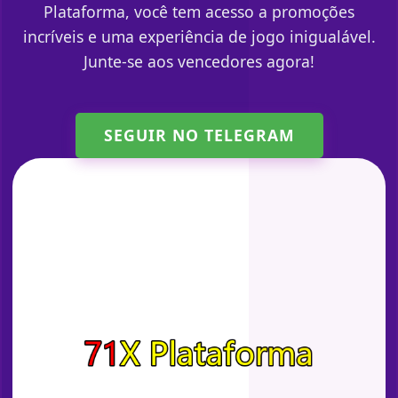
Plataforma, você tem acesso a promoções
incríveis e uma experiência de jogo inigualável.
Junte-se aos vencedores agora!
SEGUIR NO TELEGRAM