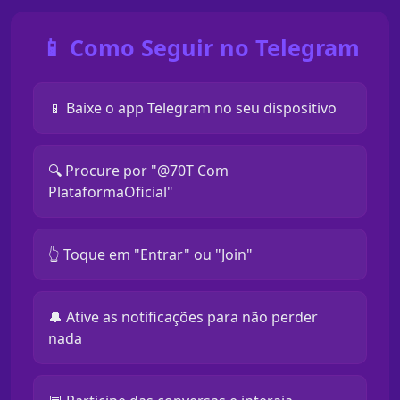
📱 Como Seguir no Telegram
📱 Baixe o app Telegram no seu dispositivo
🔍 Procure por "@70T Com
PlataformaOficial"
👆 Toque em "Entrar" ou "Join"
🔔 Ative as notificações para não perder
nada