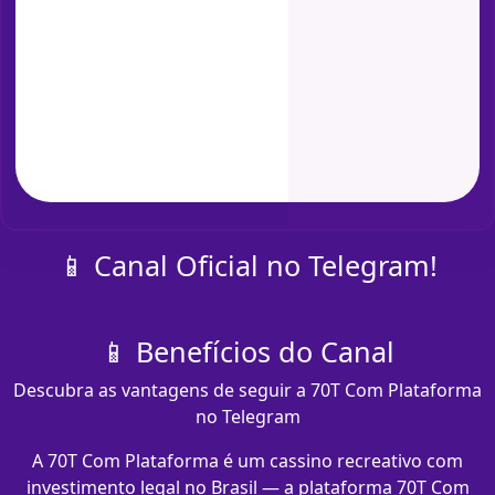
📱 Canal Oficial no Telegram!
📱 Benefícios do Canal
Descubra as vantagens de seguir a 70T Com Plataforma
no Telegram
A 70T Com Plataforma é um cassino recreativo com
investimento legal no Brasil — a plataforma 70T Com