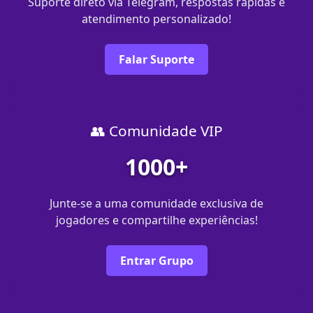
Suporte direto via Telegram, respostas rápidas e
atendimento personalizado!
Falar Suporte
👥 Comunidade VIP
1000+
Junte-se a uma comunidade exclusiva de
jogadores e compartilhe experiências!
Entrar Grupo