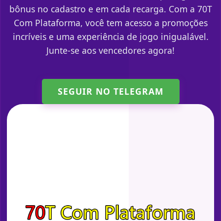
bônus no cadastro e em cada recarga. Com a 70T
Com Plataforma, você tem acesso a promoções
incríveis e uma experiência de jogo inigualável.
Junte-se aos vencedores agora!
SEGUIR NO TELEGRAM