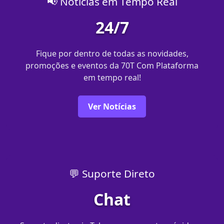
📢 Notícias em Tempo Real
24/7
Fique por dentro de todas as novidades,
promoções e eventos da 70T Com Plataforma
em tempo real!
Ver Notícias
💬 Suporte Direto
Chat