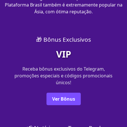
Plataforma Brasil também é extremamente popular na
Ásia, com ótima reputação.
🎁 Bônus Exclusivos
VIP
Receba bônus exclusivos do Telegram,
promoções especiais e códigos promocionais
únicos!
Ver Bônus