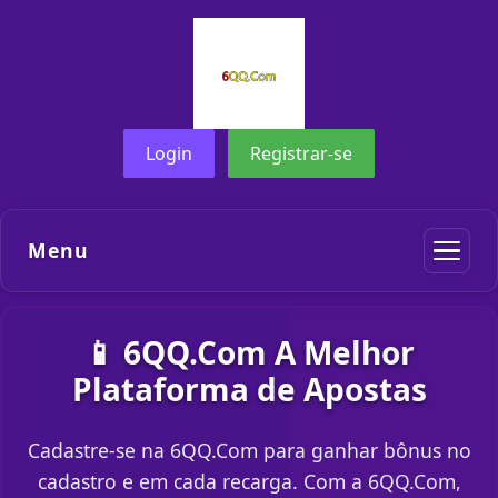
Login
Registrar-se
Menu
📱 6QQ.Com A Melhor
Plataforma de Apostas
Cadastre-se na 6QQ.Com para ganhar bônus no
cadastro e em cada recarga. Com a 6QQ.Com,