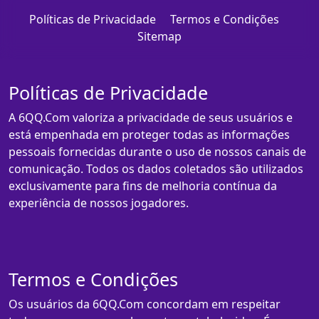
Políticas de Privacidade
Termos e Condições
Sitemap
Políticas de Privacidade
A 6QQ.Com valoriza a privacidade de seus usuários e
está empenhada em proteger todas as informações
pessoais fornecidas durante o uso de nossos canais de
comunicação. Todos os dados coletados são utilizados
exclusivamente para fins de melhoria contínua da
experiência de nossos jogadores.
Termos e Condições
Os usuários da 6QQ.Com concordam em respeitar