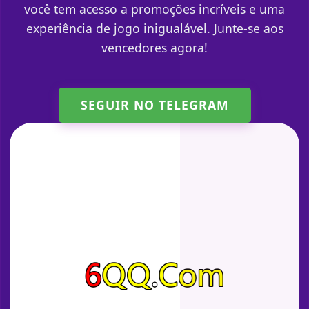
você tem acesso a promoções incríveis e uma
experiência de jogo inigualável. Junte-se aos
vencedores agora!
SEGUIR NO TELEGRAM