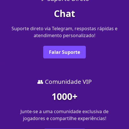
Chat
Suporte direto via Telegram, respostas rápidas e
atendimento personalizado!
Falar Suporte
👥 Comunidade VIP
1000+
Junte-se a uma comunidade exclusiva de
jogadores e compartilhe experiências!