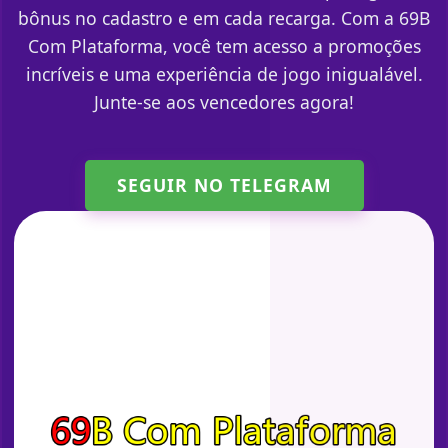
bônus no cadastro e em cada recarga. Com a 69B
Com Plataforma, você tem acesso a promoções
incríveis e uma experiência de jogo inigualável.
Junte-se aos vencedores agora!
SEGUIR NO TELEGRAM