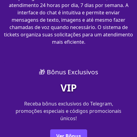
atendimento 24 horas por dia, 7 dias por semana. A
interface do chat é intuitiva e permite enviar
mensagens de texto, imagens e até mesmo fazer
chamadas de voz quando necessário. O sistema de
tickets organiza suas solicitações para um atendimento
mais eficiente.
🎁 Bônus Exclusivos
VIP
Receba bônus exclusivos do Telegram,
promoções especiais e códigos promocionais
únicos!
Ver Bônus