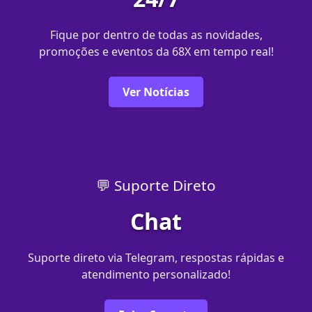
Fique por dentro de todas as novidades,
promoções e eventos da 68X em tempo real!
Ver Notícias
💬 Suporte Direto
Chat
Suporte direto via Telegram, respostas rápidas e
atendimento personalizado!