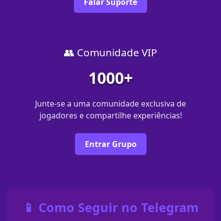
Falar Suporte
👥 Comunidade VIP
1000+
Junte-se a uma comunidade exclusiva de
jogadores e compartilhe experiências!
Entrar Grupo
📱 Como Seguir no Telegram