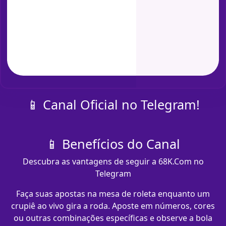
📱 Canal Oficial no Telegram!
📱 Benefícios do Canal
Descubra as vantagens de seguir a 68K.Com no
Telegram
Faça suas apostas na mesa de roleta enquanto um
crupiê ao vivo gira a roda. Aposte em números, cores
ou outras combinações específicas e observe a bola