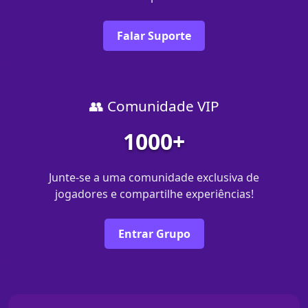
Falar Suporte
👥 Comunidade VIP
1000+
Junte-se a uma comunidade exclusiva de
jogadores e compartilhe experiências!
Entrar Grupo