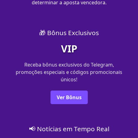
determinar a aposta vencedora.
🎁 Bônus Exclusivos
VIP
Receba bônus exclusivos do Telegram,
promoções especiais e códigos promocionais
únicos!
Ver Bônus
📢 Notícias em Tempo Real