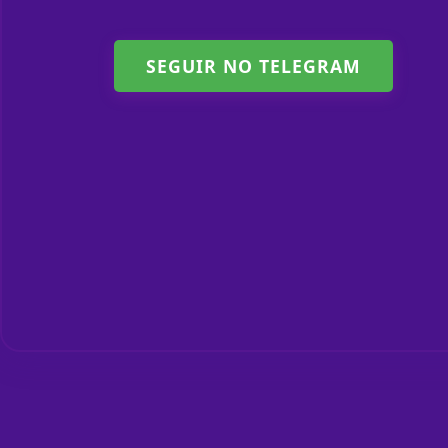
SEGUIR NO TELEGRAM