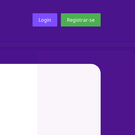
Login
Registrar-se