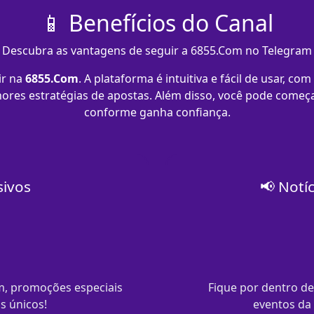
📱 Benefícios do Canal
Descubra as vantagens de seguir a 6855.Com no Telegram
ir na
6855.Com
. A plataforma é intuitiva e fácil de usar, com
hores estratégias de apostas. Além disso, você pode come
conforme ganha confiança.
sivos
📢 Notí
m, promoções especiais
Fique por dentro d
s únicos!
eventos da