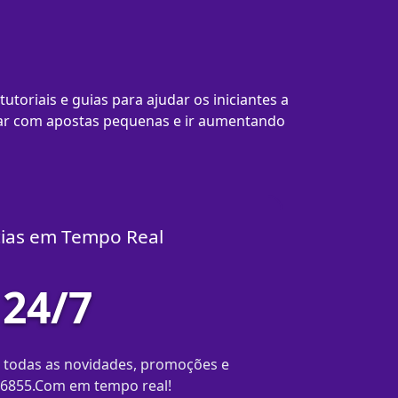
 tutoriais e guias para ajudar os iniciantes a
çar com apostas pequenas e ir aumentando
cias em Tempo Real
24/7
e todas as novidades, promoções e
 6855.Com em tempo real!