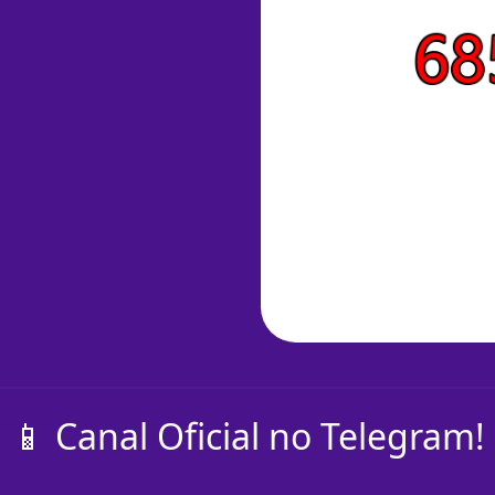
📱 Canal Oficial no Telegram!