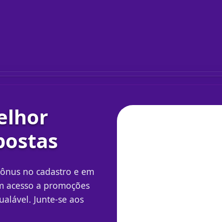
elhor
postas
bônus no cadastro e em
em acesso a promoções
ualável. Junte-se aos