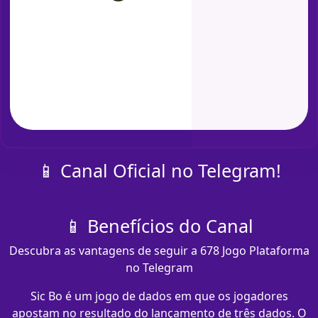
📱 Canal Oficial no Telegram!
📱 Benefícios do Canal
Descubra as vantagens de seguir a 678 Jogo Plataforma
no Telegram
Sic Bo é um jogo de dados em que os jogadores
apostam no resultado do lançamento de três dados. O