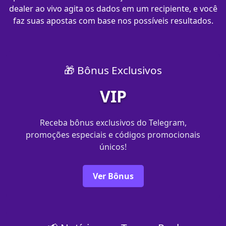
dealer ao vivo agita os dados em um recipiente, e você
faz suas apostas com base nos possíveis resultados.
🎁 Bônus Exclusivos
VIP
Receba bônus exclusivos do Telegram,
promoções especiais e códigos promocionais
únicos!
Ver Bônus