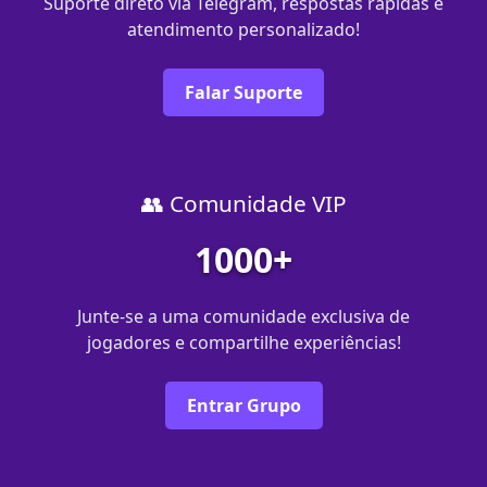
Suporte direto via Telegram, respostas rápidas e
atendimento personalizado!
Falar Suporte
👥 Comunidade VIP
1000+
Junte-se a uma comunidade exclusiva de
jogadores e compartilhe experiências!
Entrar Grupo