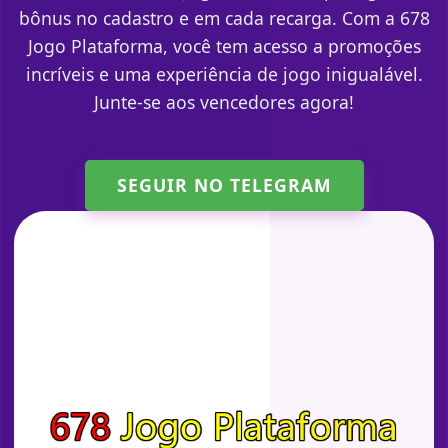
bônus no cadastro e em cada recarga. Com a 678
Jogo Plataforma, você tem acesso a promoções
incríveis e uma experiência de jogo inigualável.
Junte-se aos vencedores agora!
SEGUIR NO TELEGRAM