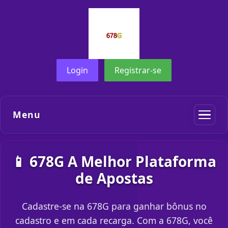
Login
Registrar-se
Menu
📱 678G A Melhor Plataforma
de Apostas
Cadastre-se na 678G para ganhar bônus no
cadastro e em cada recarga. Com a 678G, você