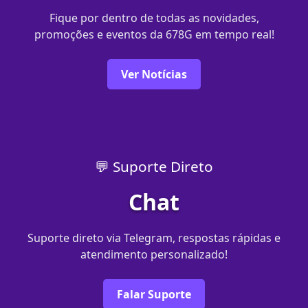
Fique por dentro de todas as novidades,
promoções e eventos da 678G em tempo real!
Ver Notícias
💬 Suporte Direto
Chat
Suporte direto via Telegram, respostas rápidas e
atendimento personalizado!
Falar Suporte