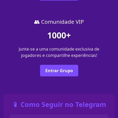
👥 Comunidade VIP
1000+
Junte-se a uma comunidade exclusiva de
jogadores e compartilhe experiências!
Entrar Grupo
📱 Como Seguir no Telegram