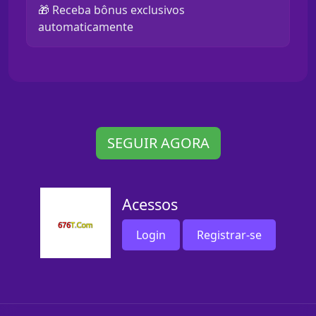
🎁 Receba bônus exclusivos
automaticamente
SEGUIR AGORA
Acessos
Login
Registrar-se