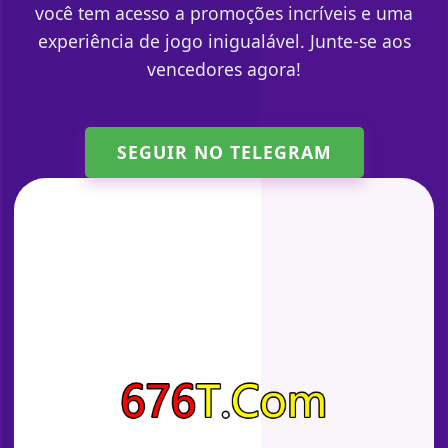
você tem acesso a promoções incríveis e uma
experiência de jogo inigualável. Junte-se aos
vencedores agora!
SEGUIR NO TELEGRAM