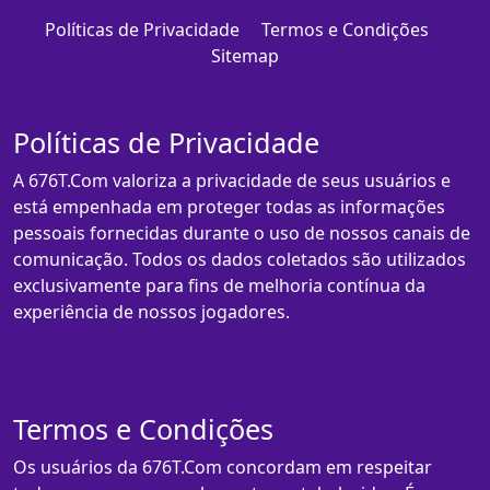
Políticas de Privacidade
Termos e Condições
Sitemap
Políticas de Privacidade
A 676T.Com valoriza a privacidade de seus usuários e
está empenhada em proteger todas as informações
pessoais fornecidas durante o uso de nossos canais de
comunicação. Todos os dados coletados são utilizados
exclusivamente para fins de melhoria contínua da
experiência de nossos jogadores.
Termos e Condições
Os usuários da 676T.Com concordam em respeitar