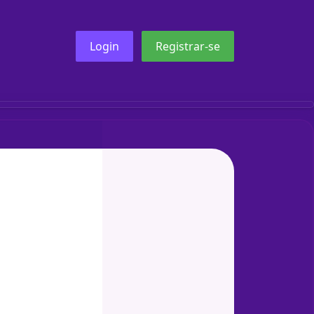
Login
Registrar-se