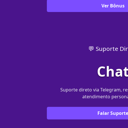
Ver Bônus
💬 Suporte Di
Cha
Suporte direto via Telegram, r
atendimento persona
Falar Suport