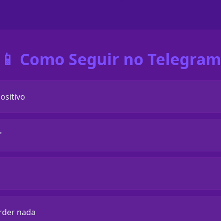
📱 Como Seguir no Telegram
ositivo
"
erder nada