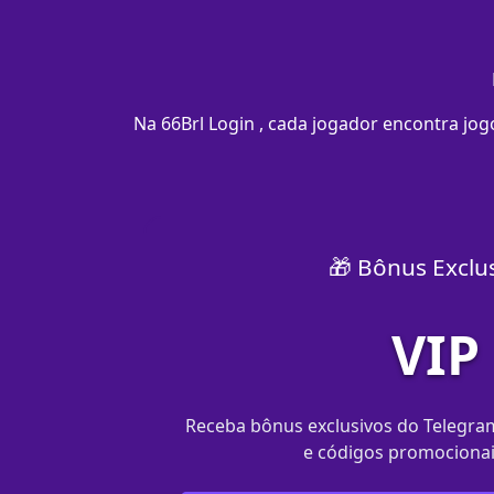
Na 66Brl Login , cada jogador encontra jo
🎁 Bônus Exclu
VIP
Receba bônus exclusivos do Telegra
e códigos promocionai