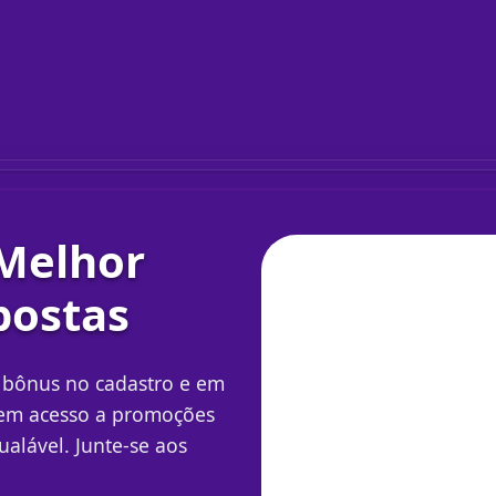
 Melhor
postas
r bônus no cadastro e em
 tem acesso a promoções
ualável. Junte-se aos