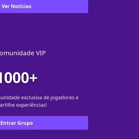
Ver Notícias
Comunidade VIP
1000+
unidade exclusiva de jogadores e
rtilhe experiências!
Entrar Grupo