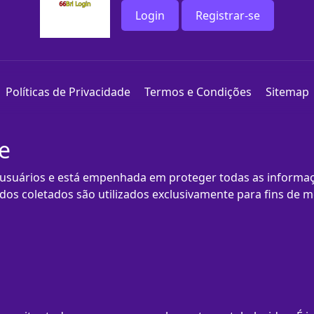
Login
Registrar-se
Políticas de Privacidade
Termos e Condições
Sitemap
de
us usuários e está empenhada em proteger todas as informa
os coletados são utilizados exclusivamente para fins de m