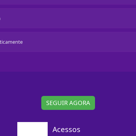
a
aticamente
SEGUIR AGORA
Acessos