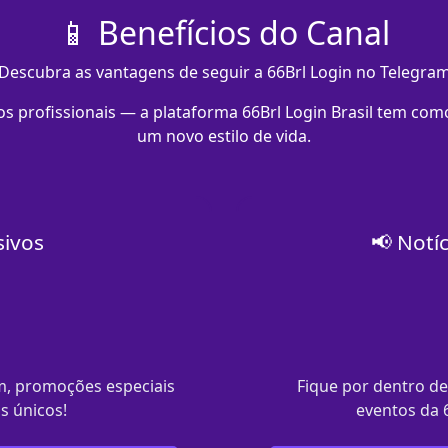
📱 Benefícios do Canal
Descubra as vantagens de seguir a 66Brl Login no Telegra
gos profissionais — a plataforma 66Brl Login Brasil tem c
um novo estilo de vida.
sivos
📢 Notí
m, promoções especiais
Fique por dentro d
s únicos!
eventos da 