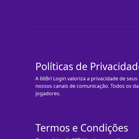
Políticas de Privacida
A 66Brl Login valoriza a privacidade de se
nossos canais de comunicação. Todos os dad
jogadores.
Termos e Condições