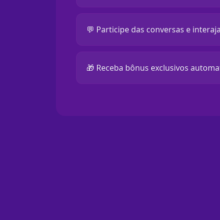
💬 Participe das conversas e interaj
🎁 Receba bônus exclusivos autom