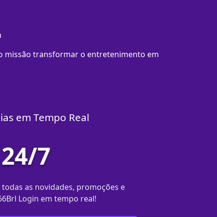
m
omo missão transformar o entretenimento em
cias em Tempo Real
24/7
e todas as novidades, promoções e
66Brl Login em tempo real!