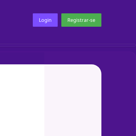
Login
Registrar-se