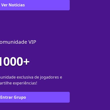
Ver Notícias
Comunidade VIP
1000+
unidade exclusiva de jogadores e
rtilhe experiências!
Entrar Grupo