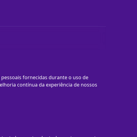
 pessoais fornecidas durante o uso de
elhoria contínua da experiência de nossos