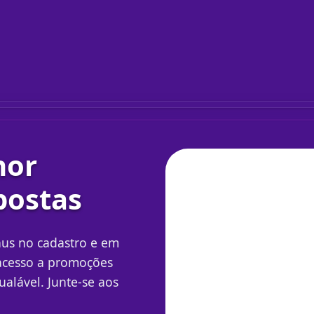
hor
postas
us no cadastro e em
acesso a promoções
ualável. Junte-se aos