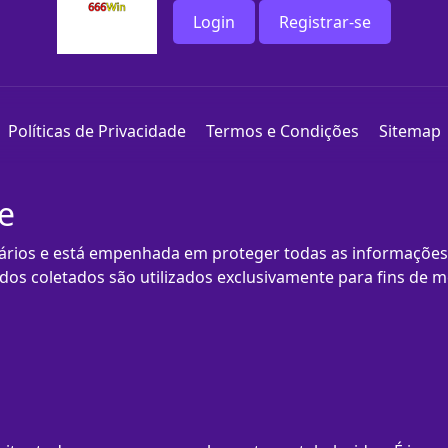
Login
Registrar-se
Políticas de Privacidade
Termos e Condições
Sitemap
de
uários e está empenhada em proteger todas as informações
os coletados são utilizados exclusivamente para fins de m