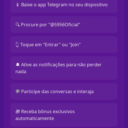
📱 Baixe o app Telegram no seu dispositivo
🔍 Procure por "@5956Oficial"
👆 Toque em "Entrar" ou "Join"
🔔 Ative as notificações para não perder
nada
💬 Participe das conversas e interaja
🎁 Receba bônus exclusivos
automaticamente