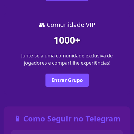
👥 Comunidade VIP
1000+
Junte-se a uma comunidade exclusiva de
jogadores e compartilhe experiências!
Entrar Grupo
📱 Como Seguir no Telegram