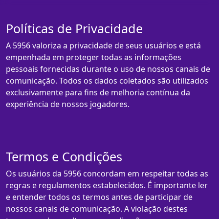
Políticas de Privacidade
A 5956 valoriza a privacidade de seus usuários e está
empenhada em proteger todas as informações
pessoais fornecidas durante o uso de nossos canais de
comunicação. Todos os dados coletados são utilizados
exclusivamente para fins de melhoria contínua da
experiência de nossos jogadores.
Termos e Condições
Os usuários da 5956 concordam em respeitar todas as
regras e regulamentos estabelecidos. É importante ler
e entender todos os termos antes de participar de
nossos canais de comunicação. A violação destes