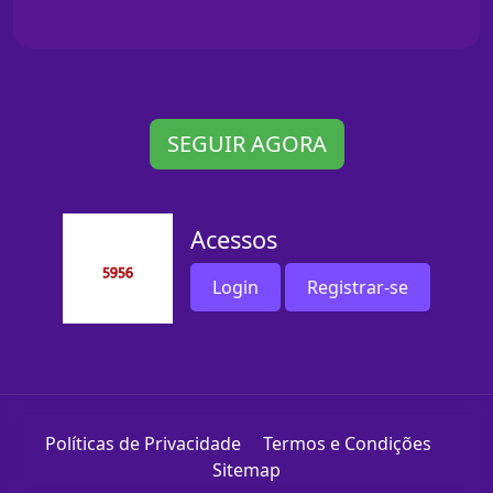
SEGUIR AGORA
Acessos
Login
Registrar-se
Políticas de Privacidade
Termos e Condições
Sitemap