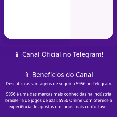
📱 Canal Oficial no Telegram!
📱 Benefícios do Canal
Descubra as vantagens de seguir a 5956 no Telegram
5956 é uma das marcas mais conhecidas na indústria
brasileira de jogos de azar. 5956 Online Com oferece a
experiência de apostas em jogos mais confortável.