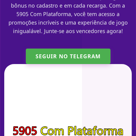
bônus no cadastro e em cada recarga. Com a
5905 Com Plataforma, você tem acesso a
promoções incríveis e uma experiência de jogo
inigualável. Junte-se aos vencedores agora!
SEGUIR NO TELEGRAM