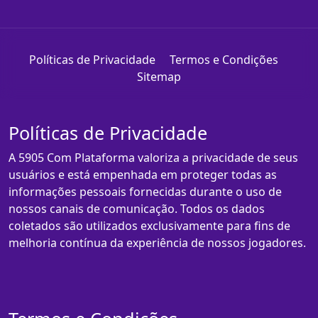
Políticas de Privacidade
Termos e Condições
Sitemap
Políticas de Privacidade
A 5905 Com Plataforma valoriza a privacidade de seus
usuários e está empenhada em proteger todas as
informações pessoais fornecidas durante o uso de
nossos canais de comunicação. Todos os dados
coletados são utilizados exclusivamente para fins de
melhoria contínua da experiência de nossos jogadores.