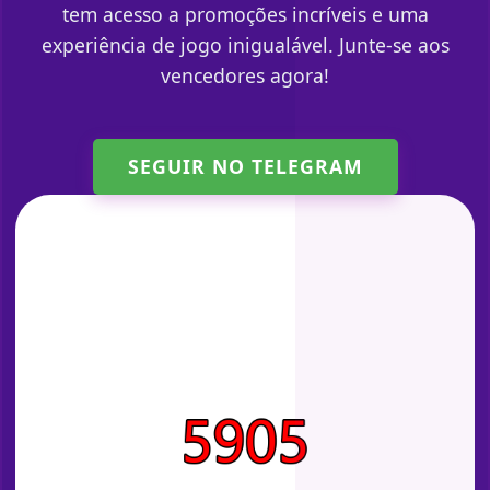
tem acesso a promoções incríveis e uma
experiência de jogo inigualável. Junte-se aos
vencedores agora!
SEGUIR NO TELEGRAM