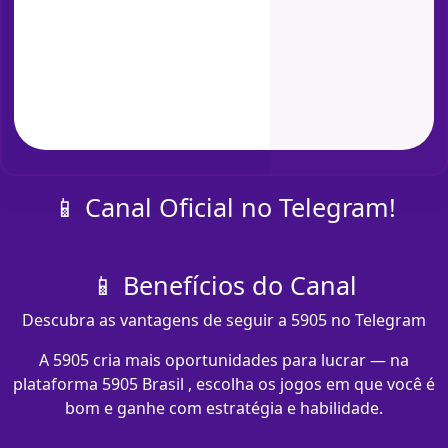
📱 Canal Oficial no Telegram!
📱 Benefícios do Canal
Descubra as vantagens de seguir a 5905 no Telegram
A 5905 cria mais oportunidades para lucrar — na
plataforma 5905 Brasil , escolha os jogos em que você é
bom e ganhe com estratégia e habilidade.