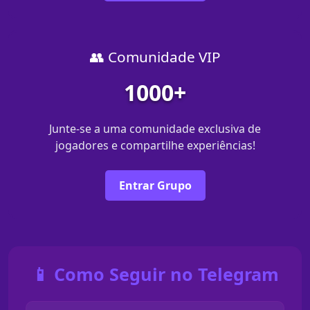
👥 Comunidade VIP
1000+
Junte-se a uma comunidade exclusiva de
jogadores e compartilhe experiências!
Entrar Grupo
📱 Como Seguir no Telegram