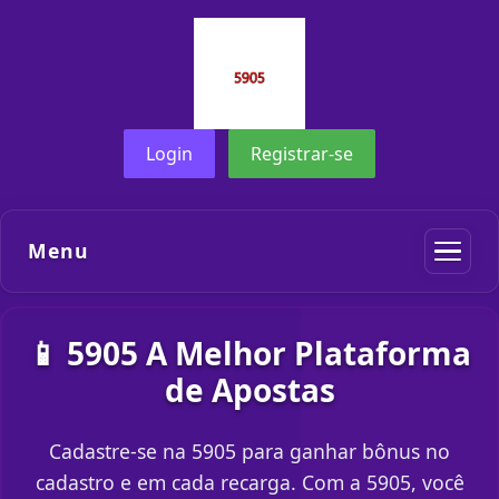
Login
Registrar-se
Menu
📱 5905 A Melhor Plataforma
de Apostas
Cadastre-se na 5905 para ganhar bônus no
cadastro e em cada recarga. Com a 5905, você