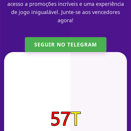
acesso a promoções incríveis e uma experiência
de jogo inigualável. Junte-se aos vencedores
agora!
SEGUIR NO TELEGRAM