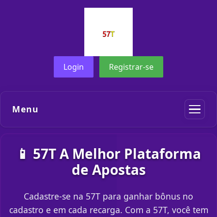
Login
Registrar-se
Menu
📱 57T A Melhor Plataforma
de Apostas
Cadastre-se na 57T para ganhar bônus no
cadastro e em cada recarga. Com a 57T, você tem