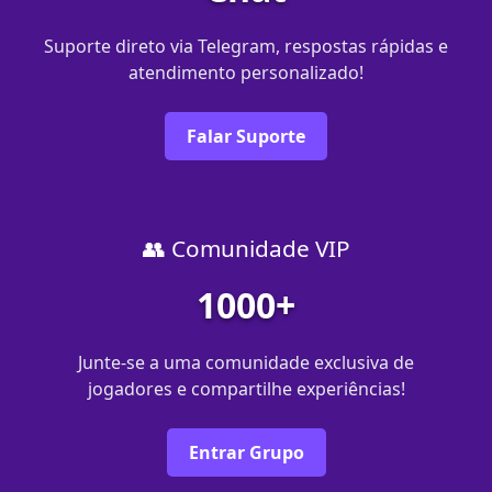
Suporte direto via Telegram, respostas rápidas e
atendimento personalizado!
Falar Suporte
👥 Comunidade VIP
1000+
Junte-se a uma comunidade exclusiva de
jogadores e compartilhe experiências!
Entrar Grupo