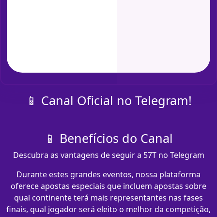
📱 Canal Oficial no Telegram!
📱 Benefícios do Canal
Descubra as vantagens de seguir a 57T no Telegram
Durante estes grandes eventos, nossa plataforma
oferece apostas especiais que incluem apostas sobre
qual continente terá mais representantes nas fases
finais, qual jogador será eleito o melhor da competição,