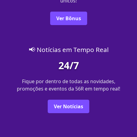
únicos!
Ver Bônus
📢 Notícias em Tempo Real
24/7
Fique por dentro de todas as novidades,
promoções e eventos da 56R em tempo real!
Ver Notícias