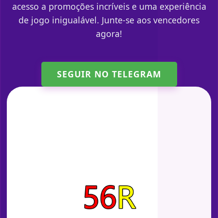
acesso a promoções incríveis e uma experiência
de jogo inigualável. Junte-se aos vencedores
agora!
SEGUIR NO TELEGRAM