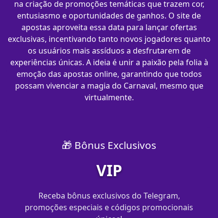
na criação de promoções temáticas que trazem cor,
entusiasmo e oportunidades de ganhos. O site de
apostas aproveita essa data para lançar ofertas
exclusivas, incentivando tanto novos jogadores quanto
os usuários mais assíduos a desfrutarem de
experiências únicas. A ideia é unir a paixão pela folia à
emoção das apostas online, garantindo que todos
possam vivenciar a magia do Carnaval, mesmo que
virtualmente.
🎁 Bônus Exclusivos
VIP
Receba bônus exclusivos do Telegram,
promoções especiais e códigos promocionais