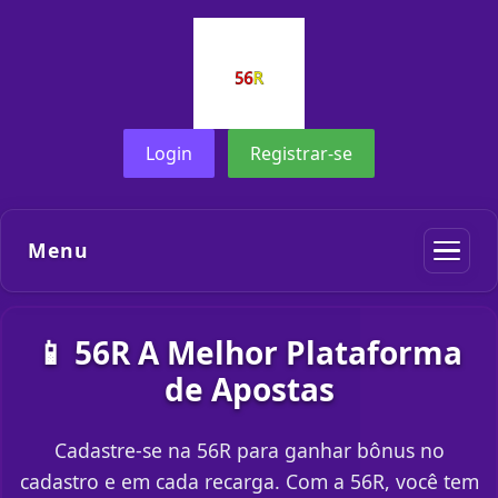
Login
Registrar-se
Menu
📱 56R A Melhor Plataforma
de Apostas
Cadastre-se na 56R para ganhar bônus no
cadastro e em cada recarga. Com a 56R, você tem