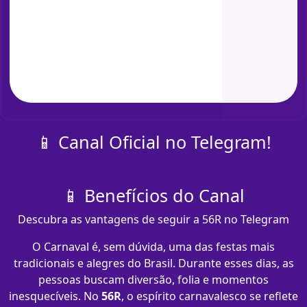
📱 Canal Oficial no Telegram!
📱 Benefícios do Canal
Descubra as vantagens de seguir a 56R no Telegram
O Carnaval é, sem dúvida, uma das festas mais
tradicionais e alegres do Brasil. Durante esses dias, as
pessoas buscam diversão, folia e momentos
inesquecíveis. No
56R
, o espírito carnavalesco se reflete