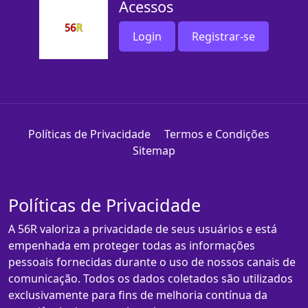
Acessos
Login
Registrar-se
Políticas de Privacidade
Termos e Condições
Sitemap
Políticas de Privacidade
A 56R valoriza a privacidade de seus usuários e está
empenhada em proteger todas as informações
pessoais fornecidas durante o uso de nossos canais de
comunicação. Todos os dados coletados são utilizados
exclusivamente para fins de melhoria contínua da