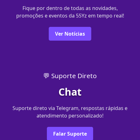
Fique por dentro de todas as novidades,
promoções e eventos da 55Yz em tempo real!
Ver Notícias
💬 Suporte Direto
Chat
Suporte direto via Telegram, respostas rápidas e
atendimento personalizado!
Falar Suporte