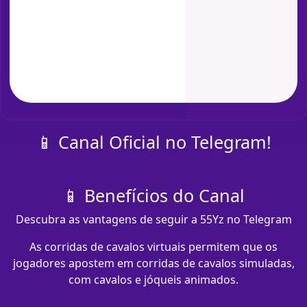
📱 Canal Oficial no Telegram!
📱 Benefícios do Canal
Descubra as vantagens de seguir a 55Yz no Telegram
As corridas de cavalos virtuais permitem que os
jogadores apostem em corridas de cavalos simuladas,
com cavalos e jóqueis animados.