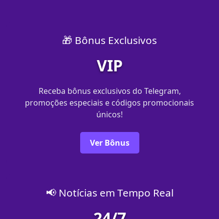
🎁 Bônus Exclusivos
VIP
Receba bônus exclusivos do Telegram,
promoções especiais e códigos promocionais
únicos!
Ver Bônus
📢 Notícias em Tempo Real
24/7