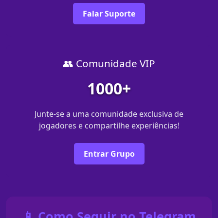
Falar Suporte
👥 Comunidade VIP
1000+
Junte-se a uma comunidade exclusiva de
jogadores e compartilhe experiências!
Entrar Grupo
📱 Como Seguir no Telegram