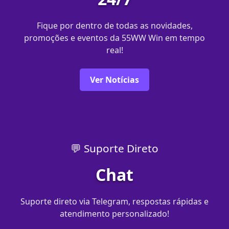
Fique por dentro de todas as novidades,
promoções e eventos da 55WW Win em tempo
real!
Ver Notícias
💬 Suporte Direto
Chat
Suporte direto via Telegram, respostas rápidas e
atendimento personalizado!