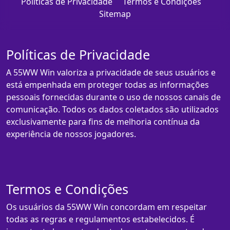
Políticas de Privacidade
Termos e Condições
Sitemap
Políticas de Privacidade
A 55WW Win valoriza a privacidade de seus usuários e
está empenhada em proteger todas as informações
pessoais fornecidas durante o uso de nossos canais de
comunicação. Todos os dados coletados são utilizados
exclusivamente para fins de melhoria contínua da
experiência de nossos jogadores.
Termos e Condições
Os usuários da 55WW Win concordam em respeitar
todas as regras e regulamentos estabelecidos. É