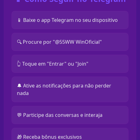
📱 Baixe o app Telegram no seu dispositivo
🔍 Procure por "@55WW WinOficial"
👆 Toque em "Entrar" ou "Join"
🔔 Ative as notificações para não perder
nada
💬 Participe das conversas e interaja
🎁 Receba bônus exclusivos