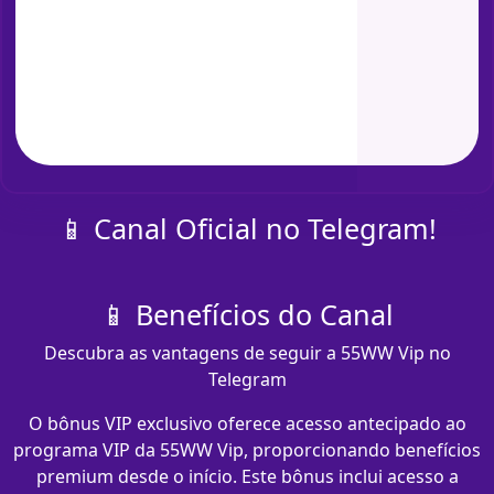
📱 Canal Oficial no Telegram!
📱 Benefícios do Canal
Descubra as vantagens de seguir a 55WW Vip no
Telegram
O bônus VIP exclusivo oferece acesso antecipado ao
programa VIP da 55WW Vip, proporcionando benefícios
premium desde o início. Este bônus inclui acesso a