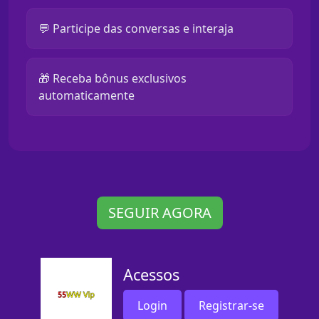
💬 Participe das conversas e interaja
🎁 Receba bônus exclusivos
automaticamente
SEGUIR AGORA
Acessos
Login
Registrar-se