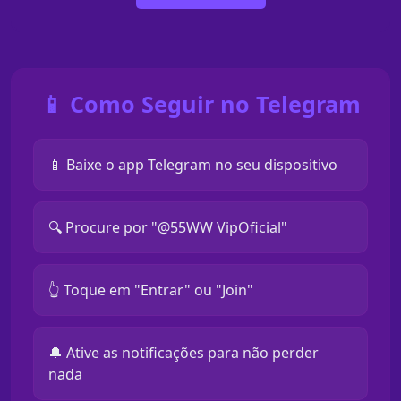
📱 Como Seguir no Telegram
📱 Baixe o app Telegram no seu dispositivo
🔍 Procure por "@55WW VipOficial"
👆 Toque em "Entrar" ou "Join"
🔔 Ative as notificações para não perder
nada