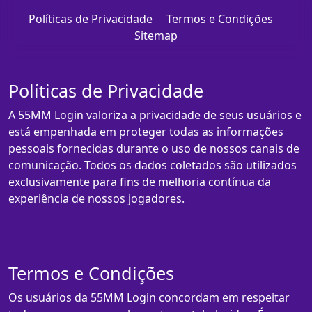
Políticas de Privacidade
Termos e Condições
Sitemap
Políticas de Privacidade
A 55MM Login valoriza a privacidade de seus usuários e
está empenhada em proteger todas as informações
pessoais fornecidas durante o uso de nossos canais de
comunicação. Todos os dados coletados são utilizados
exclusivamente para fins de melhoria contínua da
experiência de nossos jogadores.
Termos e Condições
Os usuários da 55MM Login concordam em respeitar