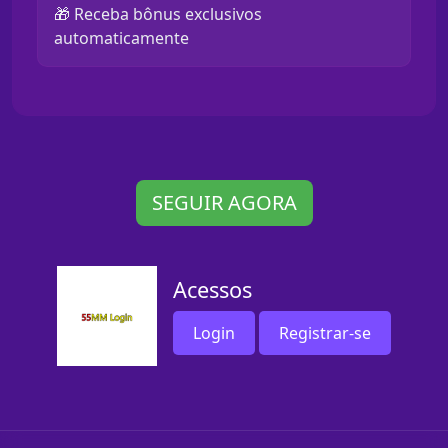
🎁 Receba bônus exclusivos
automaticamente
SEGUIR AGORA
Acessos
Login
Registrar-se