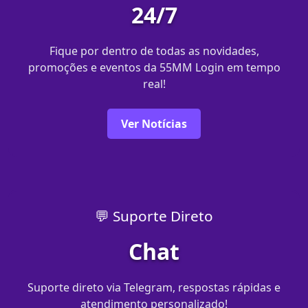
24/7
Fique por dentro de todas as novidades,
promoções e eventos da 55MM Login em tempo
real!
Ver Notícias
💬 Suporte Direto
Chat
Suporte direto via Telegram, respostas rápidas e
atendimento personalizado!