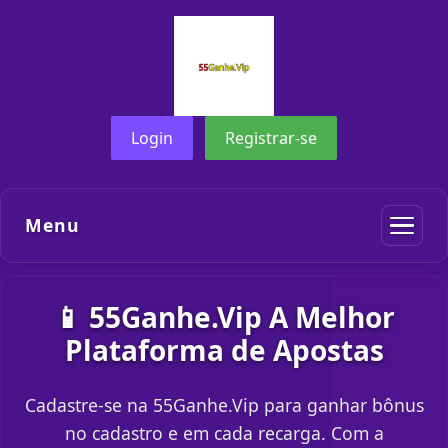
Login
Registrar-se
Menu
📱 55Ganhe.Vip A Melhor
Plataforma de Apostas
Cadastre-se na 55Ganhe.Vip para ganhar bônus
no cadastro e em cada recarga. Com a