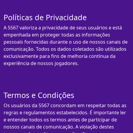
Políticas de Privacidade
A 5567 valoriza a privacidade de seus usuários e está
empenhada em proteger todas as informações
pessoais fornecidas durante o uso de nossos canais de
comunicação. Todos os dados coletados são utilizados
exclusivamente para fins de melhoria contínua da
experiência de nossos jogadores.
Termos e Condições
Os usuários da 5567 concordam em respeitar todas as
regras e regulamentos estabelecidos. É importante ler
e entender todos os termos antes de participar de
nossos canais de comunicação. A violação destes