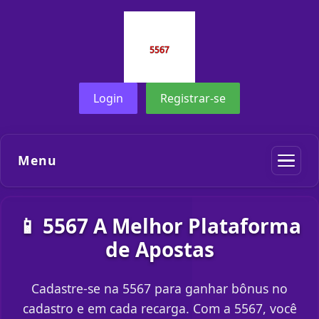
Login
Registrar-se
Menu
📱 5567 A Melhor Plataforma
de Apostas
Cadastre-se na 5567 para ganhar bônus no
cadastro e em cada recarga. Com a 5567, você