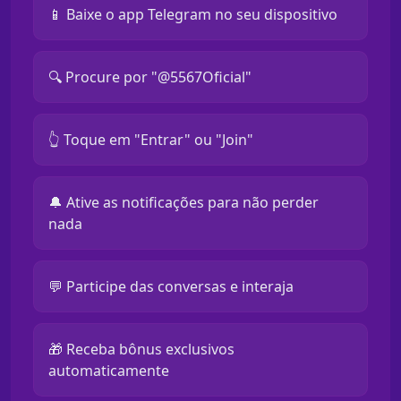
📱 Baixe o app Telegram no seu dispositivo
🔍 Procure por "@5567Oficial"
👆 Toque em "Entrar" ou "Join"
🔔 Ative as notificações para não perder
nada
💬 Participe das conversas e interaja
🎁 Receba bônus exclusivos
automaticamente