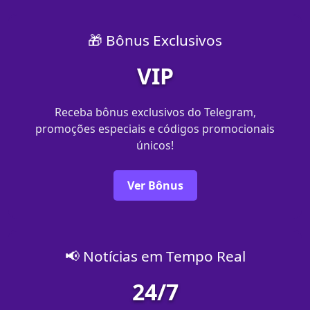
🎁 Bônus Exclusivos
VIP
Receba bônus exclusivos do Telegram,
promoções especiais e códigos promocionais
únicos!
Ver Bônus
📢 Notícias em Tempo Real
24/7