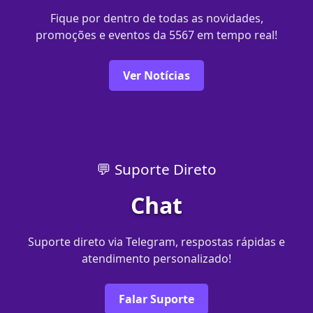
Fique por dentro de todas as novidades,
promoções e eventos da 5567 em tempo real!
Ver Notícias
💬 Suporte Direto
Chat
Suporte direto via Telegram, respostas rápidas e
atendimento personalizado!
Falar Suporte