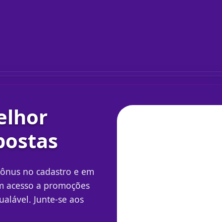
elhor
postas
bônus no cadastro e em
em acesso a promoções
ualável. Junte-se aos