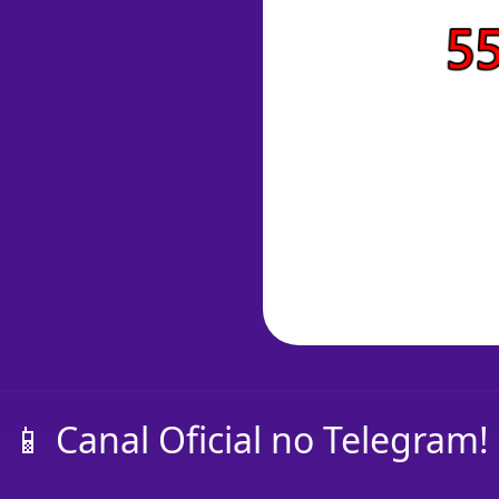
📱 Canal Oficial no Telegram!