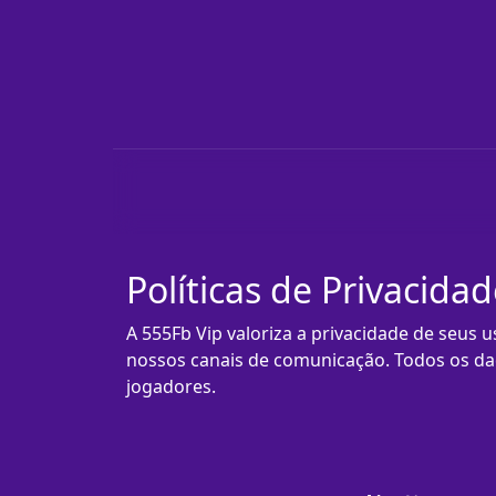
Políticas de Privacida
A 555Fb Vip valoriza a privacidade de seus
nossos canais de comunicação. Todos os dad
jogadores.