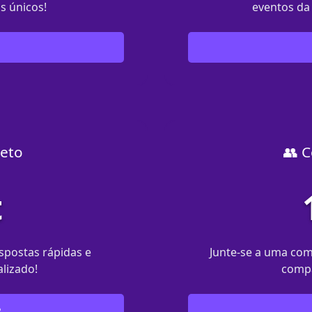
s únicos!
eventos da
reto
👥 
t
espostas rápidas e
Junte-se a uma com
lizado!
compa
e