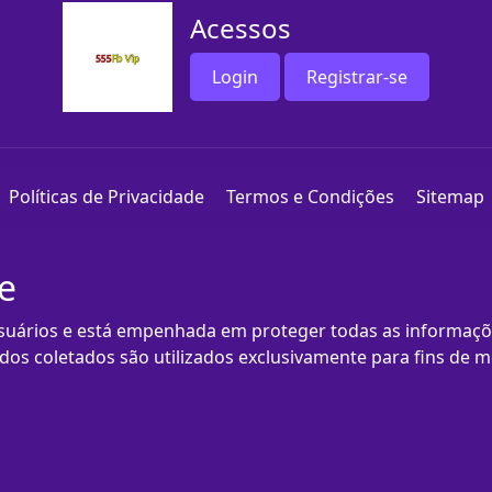
Acessos
Login
Registrar-se
Políticas de Privacidade
Termos e Condições
Sitemap
de
 usuários e está empenhada em proteger todas as informaçõ
os coletados são utilizados exclusivamente para fins de m