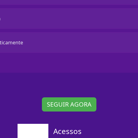
a
aticamente
SEGUIR AGORA
Acessos