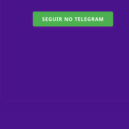
SEGUIR NO TELEGRAM