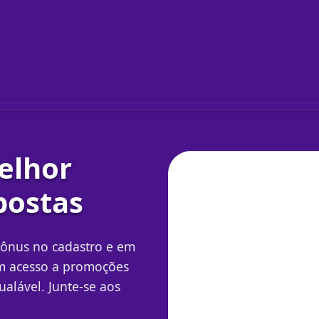
elhor
postas
bônus no cadastro e em
em acesso a promoções
ualável. Junte-se aos