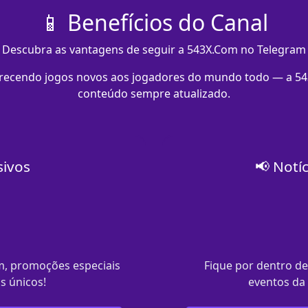
📱 Benefícios do Canal
Descubra as vantagens de seguir a 543X.Com no Telegram
ferecendo jogos novos aos jogadores do mundo todo — a 54
conteúdo sempre atualizado.
sivos
📢 Notí
m, promoções especiais
Fique por dentro d
s únicos!
eventos da