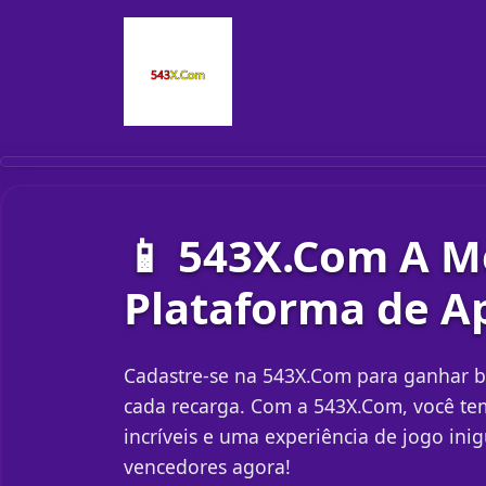
📱 543X.Com A M
Plataforma de A
Cadastre-se na 543X.Com para ganhar 
cada recarga. Com a 543X.Com, você t
incríveis e uma experiência de jogo inig
vencedores agora!