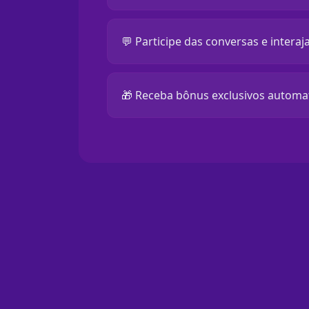
💬 Participe das conversas e interaj
🎁 Receba bônus exclusivos autom