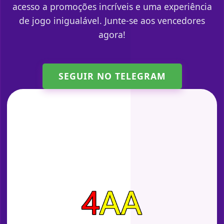
acesso a promoções incríveis e uma experiência
de jogo inigualável. Junte-se aos vencedores
agora!
SEGUIR NO TELEGRAM