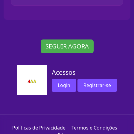
SEGUIR AGORA
Acessos
Login
Registrar-se
Políticas de Privacidade
Termos e Condições