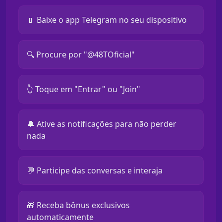
📱 Baixe o app Telegram no seu dispositivo
🔍 Procure por "@48TOficial"
👆 Toque em "Entrar" ou "Join"
🔔 Ative as notificações para não perder
nada
💬 Participe das conversas e interaja
🎁 Receba bônus exclusivos
automaticamente