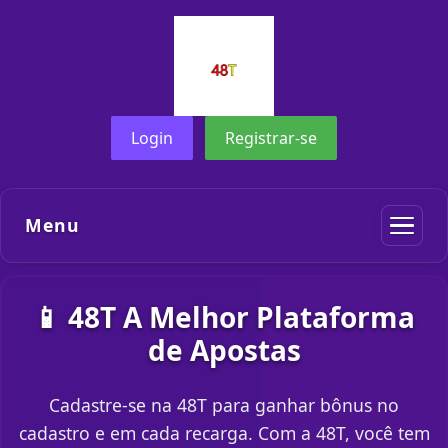
Login
Registrar-se
Menu
📱 48T A Melhor Plataforma
de Apostas
Cadastre-se na 48T para ganhar bônus no
cadastro e em cada recarga. Com a 48T, você tem