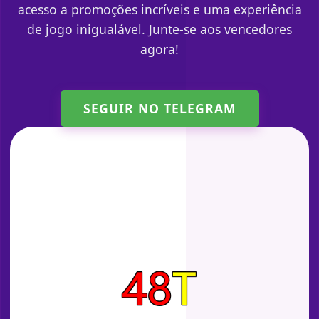
acesso a promoções incríveis e uma experiência
de jogo inigualável. Junte-se aos vencedores
agora!
SEGUIR NO TELEGRAM