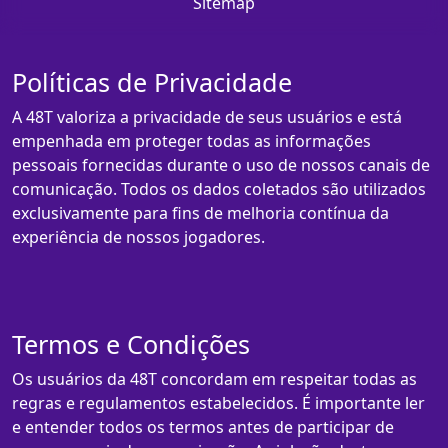
Sitemap
Políticas de Privacidade
A 48T valoriza a privacidade de seus usuários e está
empenhada em proteger todas as informações
pessoais fornecidas durante o uso de nossos canais de
comunicação. Todos os dados coletados são utilizados
exclusivamente para fins de melhoria contínua da
experiência de nossos jogadores.
Termos e Condições
Os usuários da 48T concordam em respeitar todas as
regras e regulamentos estabelecidos. É importante ler
e entender todos os termos antes de participar de