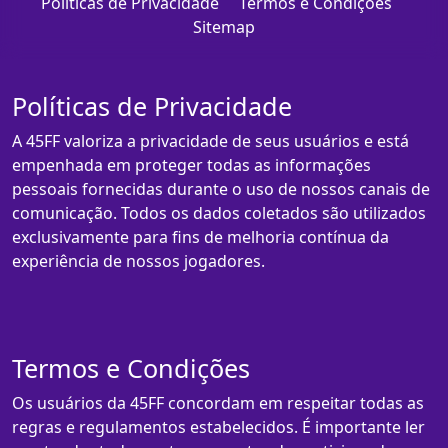
Políticas de Privacidade
Termos e Condições
Sitemap
Políticas de Privacidade
A 45FF valoriza a privacidade de seus usuários e está
empenhada em proteger todas as informações
pessoais fornecidas durante o uso de nossos canais de
comunicação. Todos os dados coletados são utilizados
exclusivamente para fins de melhoria contínua da
experiência de nossos jogadores.
Termos e Condições
Os usuários da 45FF concordam em respeitar todas as
regras e regulamentos estabelecidos. É importante ler