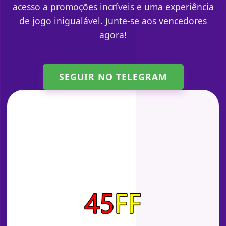
acesso a promoções incríveis e uma experiência
de jogo inigualável. Junte-se aos vencedores
agora!
SEGUIR NO TELEGRAM