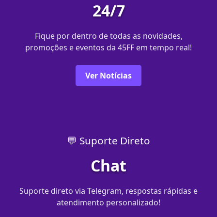
24/7
Fique por dentro de todas as novidades,
promoções e eventos da 45FF em tempo real!
Ver Notícias
💬 Suporte Direto
Chat
Suporte direto via Telegram, respostas rápidas e
atendimento personalizado!