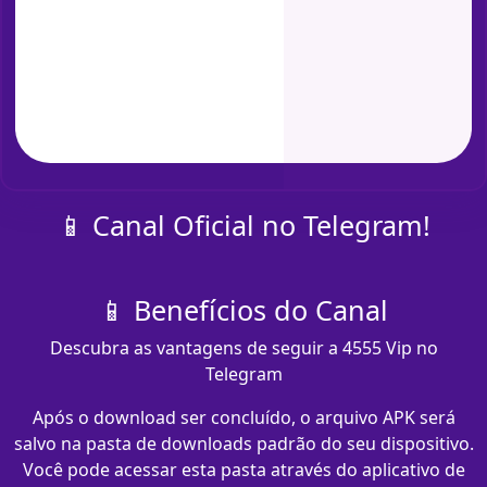
📱 Canal Oficial no Telegram!
📱 Benefícios do Canal
Descubra as vantagens de seguir a 4555 Vip no
Telegram
Após o download ser concluído, o arquivo APK será
salvo na pasta de downloads padrão do seu dispositivo.
Você pode acessar esta pasta através do aplicativo de