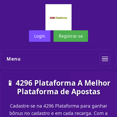
Login
Registrar-se
Menu
📱 4296 Plataforma A Melhor
Plataforma de Apostas
Cadastre-se na 4296 Plataforma para ganhar
bônus no cadastro e em cada recarga. Com a