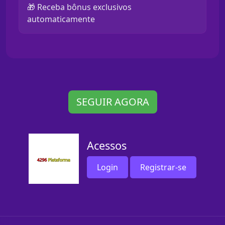
🎁 Receba bônus exclusivos
automaticamente
SEGUIR AGORA
Acessos
Login
Registrar-se