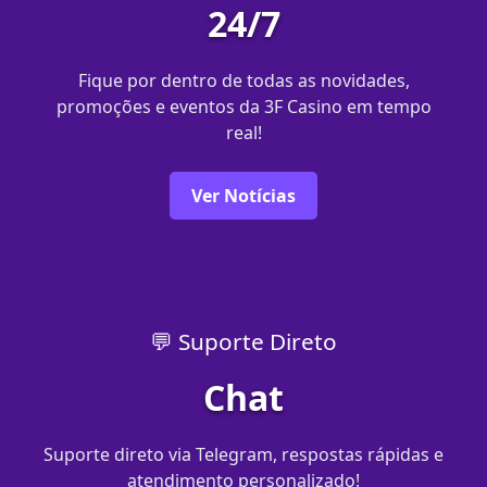
24/7
Fique por dentro de todas as novidades,
promoções e eventos da 3F Casino em tempo
real!
Ver Notícias
💬 Suporte Direto
Chat
Suporte direto via Telegram, respostas rápidas e
atendimento personalizado!