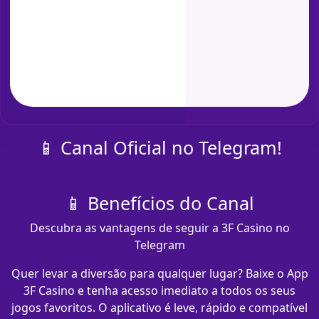
📱 Canal Oficial no Telegram!
📱 Benefícios do Canal
Descubra as vantagens de seguir a 3F Casino no
Telegram
Quer levar a diversão para qualquer lugar? Baixe o App
3F Casino e tenha acesso imediato a todos os seus
jogos favoritos. O aplicativo é leve, rápido e compatível