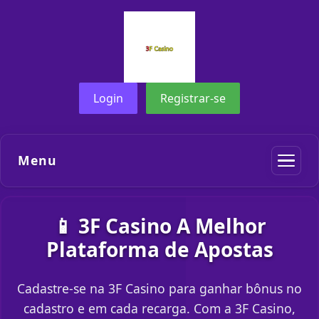
Login
Registrar-se
Menu
📱 3F Casino A Melhor
Plataforma de Apostas
Cadastre-se na 3F Casino para ganhar bônus no
cadastro e em cada recarga. Com a 3F Casino,