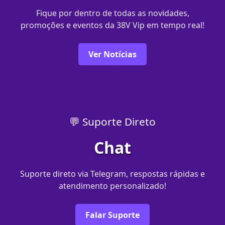
Fique por dentro de todas as novidades,
promoções e eventos da 38V Vip em tempo real!
Ver Notícias
💬 Suporte Direto
Chat
Suporte direto via Telegram, respostas rápidas e
atendimento personalizado!
Falar Suporte