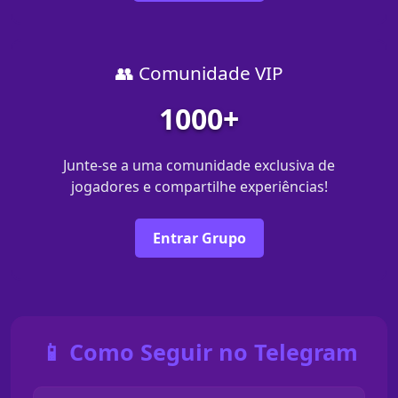
👥 Comunidade VIP
1000+
Junte-se a uma comunidade exclusiva de
jogadores e compartilhe experiências!
Entrar Grupo
📱 Como Seguir no Telegram