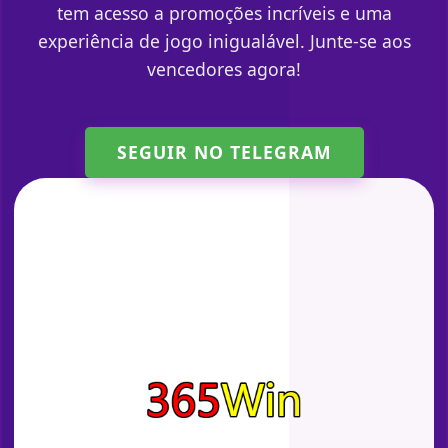
tem acesso a promoções incríveis e uma
experiência de jogo inigualável. Junte-se aos
vencedores agora!
SEGUIR NO TELEGRAM