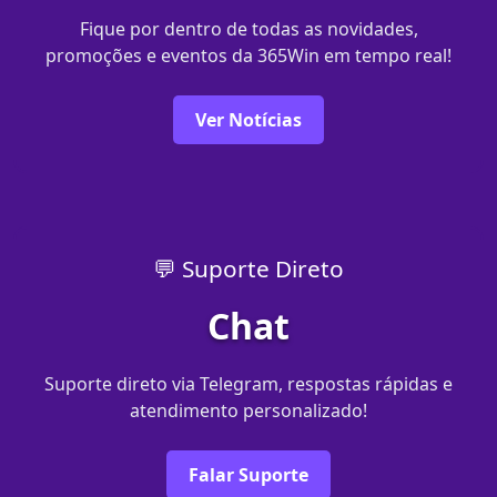
Fique por dentro de todas as novidades,
promoções e eventos da 365Win em tempo real!
Ver Notícias
💬 Suporte Direto
Chat
Suporte direto via Telegram, respostas rápidas e
atendimento personalizado!
Falar Suporte