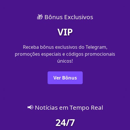
🎁 Bônus Exclusivos
VIP
Receba bônus exclusivos do Telegram,
promoções especiais e códigos promocionais
únicos!
Ver Bônus
📢 Notícias em Tempo Real
24/7