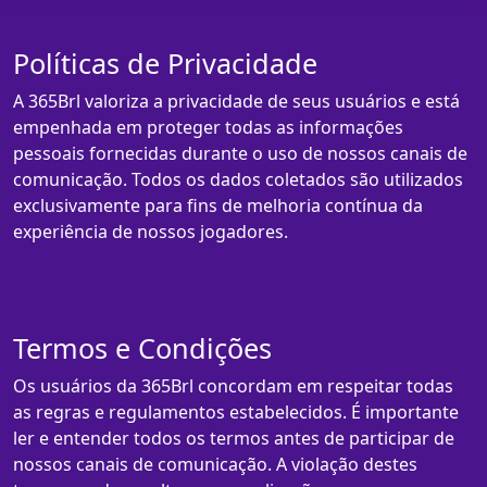
Políticas de Privacidade
A 365Brl valoriza a privacidade de seus usuários e está
empenhada em proteger todas as informações
pessoais fornecidas durante o uso de nossos canais de
comunicação. Todos os dados coletados são utilizados
exclusivamente para fins de melhoria contínua da
experiência de nossos jogadores.
Termos e Condições
Os usuários da 365Brl concordam em respeitar todas
as regras e regulamentos estabelecidos. É importante
ler e entender todos os termos antes de participar de
nossos canais de comunicação. A violação destes