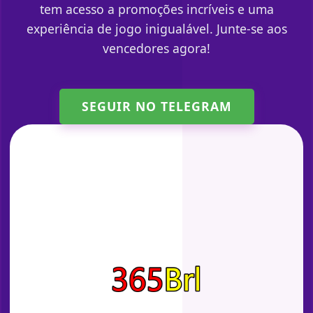
tem acesso a promoções incríveis e uma
experiência de jogo inigualável. Junte-se aos
vencedores agora!
SEGUIR NO TELEGRAM