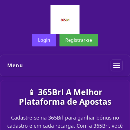
Login
Registrar-se
Menu
📱 365Brl A Melhor
Plataforma de Apostas
Cadastre-se na 365Brl para ganhar bônus no
cadastro e em cada recarga. Com a 365Brl, você