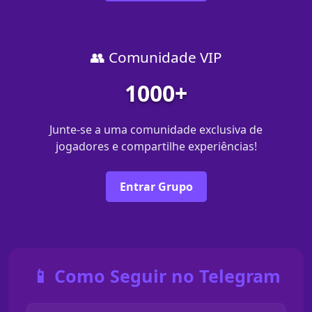
👥 Comunidade VIP
1000+
Junte-se a uma comunidade exclusiva de
jogadores e compartilhe experiências!
Entrar Grupo
📱 Como Seguir no Telegram