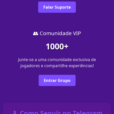
Falar Suporte
👥 Comunidade VIP
1000+
Junte-se a uma comunidade exclusiva de
jogadores e compartilhe experiências!
Entrar Grupo
📱 Como Seguir no Telegram