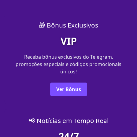
🎁 Bônus Exclusivos
VIP
Receba bônus exclusivos do Telegram,
promoções especiais e códigos promocionais
únicos!
Ver Bônus
📢 Notícias em Tempo Real
24/7