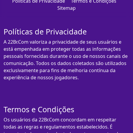
Políticas de Privacidade
Termos e Condições
Sitemap
Políticas de Privacidade
A 22Br.Com valoriza a privacidade de seus usuários e
está empenhada em proteger todas as informações
pessoais fornecidas durante o uso de nossos canais de
comunicação. Todos os dados coletados são utilizados
exclusivamente para fins de melhoria contínua da
experiência de nossos jogadores.
Termos e Condições
Os usuários da 22Br.Com concordam em respeitar
todas as regras e regulamentos estabelecidos. É