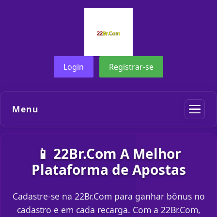
Login
Registrar-se
Menu
📱 22Br.Com A Melhor
Plataforma de Apostas
Cadastre-se na 22Br.Com para ganhar bônus no
cadastro e em cada recarga. Com a 22Br.Com,