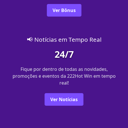
Ver Bônus
📢 Notícias em Tempo Real
24/7
Fique por dentro de todas as novidades,
promoções e eventos da 222Hot Win em tempo
real!
Ver Notícias