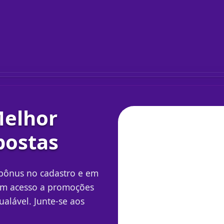
Melhor
postas
bônus no cadastro e em
em acesso a promoções
ualável. Junte-se aos