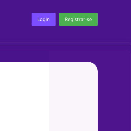
Login
Registrar-se