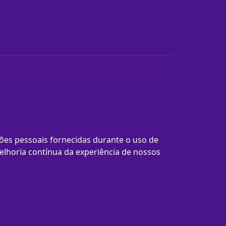
ões pessoais fornecidas durante o uso de
elhoria contínua da experiência de nossos