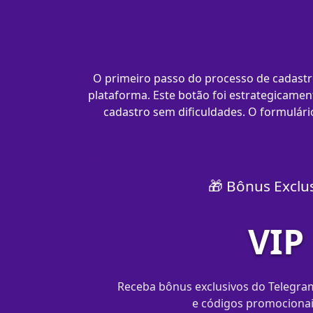
O primeiro passo do processo de cadastr
plataforma. Este botão foi estrategicament
cadastro sem dificuldades. O formulári
🎁 Bônus Exclu
VIP
Receba bônus exclusivos do Telegra
e códigos promocionai