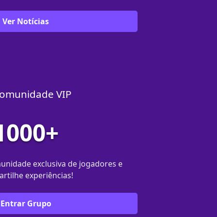
Ver Notícias
Comunidade VIP
1000+
unidade exclusiva de jogadores e
rtilhe experiências!
Entrar Grupo