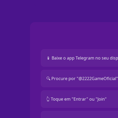
📱 Baixe o app Telegram no seu disp
🔍 Procure por "@2222GameOficial"
👆 Toque em "Entrar" ou "Join"