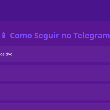
📱 Como Seguir no Telegram
ositivo