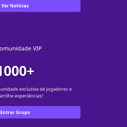
Ver Notícias
Comunidade VIP
1000+
unidade exclusiva de jogadores e
rtilhe experiências!
Entrar Grupo