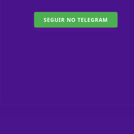
SEGUIR NO TELEGRAM