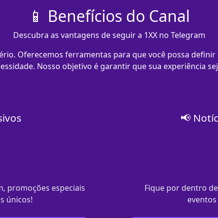
📱 Benefícios do Canal
Descubra as vantagens de seguir a 1XX no Telegram
sério. Oferecemos ferramentas para que você possa definir 
essidade. Nosso objetivo é garantir que sua experiência se
sivos
📢 Notí
m, promoções especiais
Fique por dentro d
s únicos!
eventos