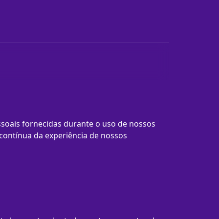
ssoais fornecidas durante o uso de nossos
 contínua da experiência de nossos