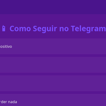
📱 Como Seguir no Telegram
ositivo
erder nada