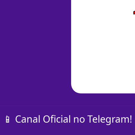
📱 Canal Oficial no Telegram!