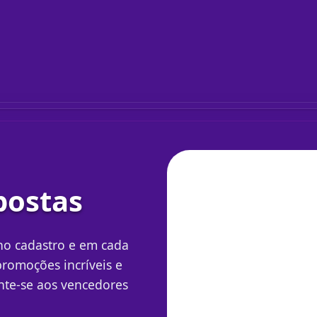
postas
no cadastro e em cada
promoções incríveis e
unte-se aos vencedores