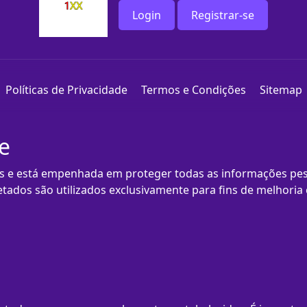
Login
Registrar-se
Políticas de Privacidade
Termos e Condições
Sitemap
de
ios e está empenhada em proteger todas as informações pe
tados são utilizados exclusivamente para fins de melhoria