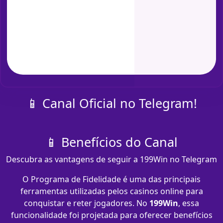
📱 Canal Oficial no Telegram!
📱 Benefícios do Canal
Descubra as vantagens de seguir a 199Win no Telegram
O Programa de Fidelidade é uma das principais
ferramentas utilizadas pelos casinos online para
conquistar e reter jogadores. No
199Win
, essa
funcionalidade foi projetada para oferecer benefícios