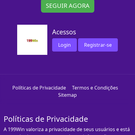
SEGUIR AGORA
Acessos
Login
Registrar-se
Políticas de Privacidade
Termos e Condições
Sitemap
Políticas de Privacidade
A 199Win valoriza a privacidade de seus usuários e está