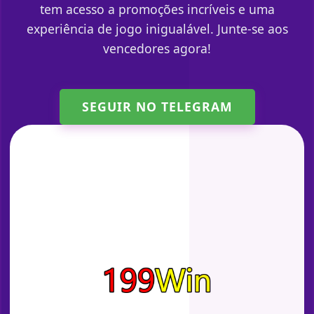
tem acesso a promoções incríveis e uma
experiência de jogo inigualável. Junte-se aos
vencedores agora!
SEGUIR NO TELEGRAM