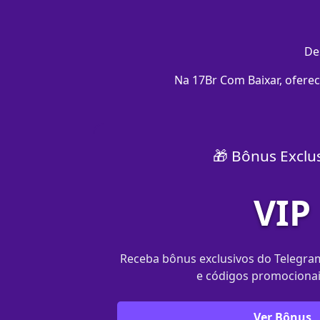
De
Na 17Br Com Baixar, oferec
🎁 Bônus Exclu
VIP
Receba bônus exclusivos do Telegra
e códigos promocionai
Ver Bônus