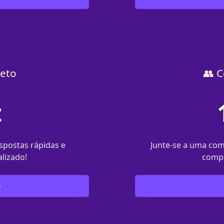
reto
👥 
t
espostas rápidas e
Junte-se a uma com
lizado!
compa
e