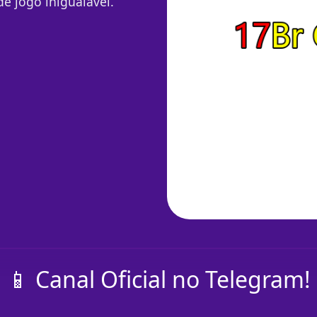
e jogo inigualável.
📱 Canal Oficial no Telegram!