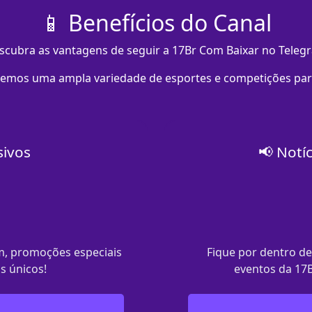
📱 Benefícios do Canal
scubra as vantagens de seguir a 17Br Com Baixar no Teleg
emos uma ampla variedade de esportes e competições para 
sivos
📢 Notí
m, promoções especiais
Fique por dentro d
s únicos!
eventos da 17