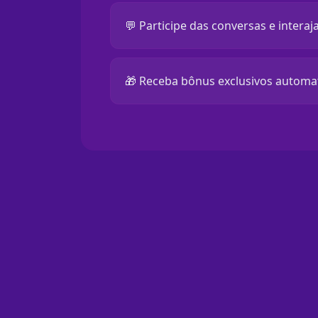
💬 Participe das conversas e interaj
🎁 Receba bônus exclusivos autom