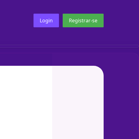
Login
Registrar-se